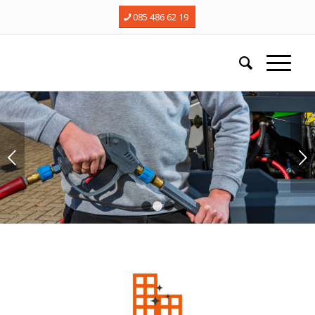
085 486 62 19
Next
1
2
3