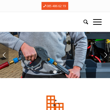
085 486 62 19
Next
1
2
3