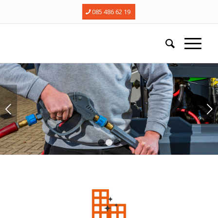
085 486 62 19
Next
1
2
3