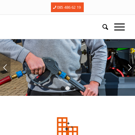
085 486 62 19
Next
1
2
3