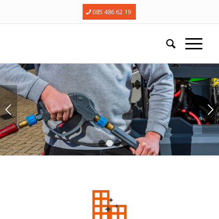
085 486 62 19
Next
1
2
3