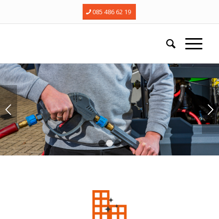
085 486 62 19
Next
1
2
3