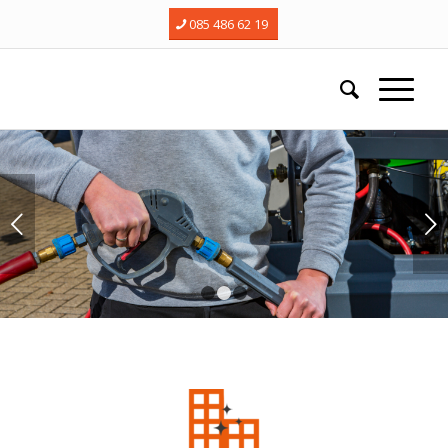
085 486 62 19
Next
1
2
3